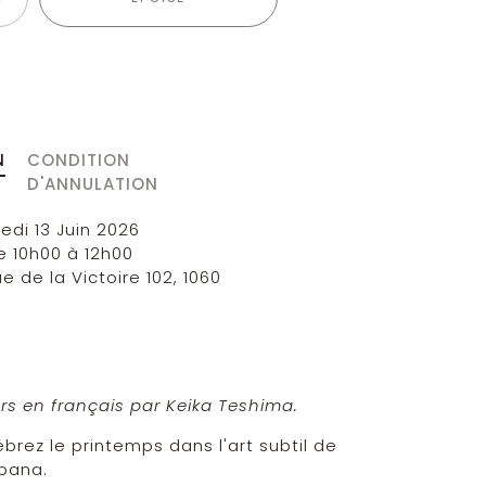
 de moyens de paiement
N
CONDITION
D'ANNULATION
di 13 Juin 2026
de 10h00 à 12h00
ue de la Victoire 102, 1060
rs en français par
Keika Teshima.
brez le printemps dans l'art subtil de
ebana.