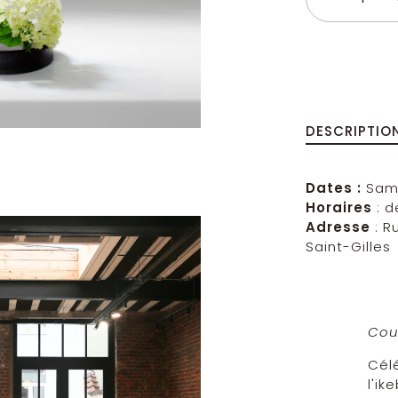
Plus
DESCRIPTIO
Dates :
Same
Horaires
: 
Adresse
: R
Saint-Gilles
Cou
Célé
l'ik