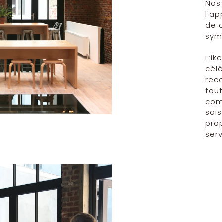
Nos
l'ap
de c
symb
L’ik
célé
rec
tout
comp
sais
pro
ser