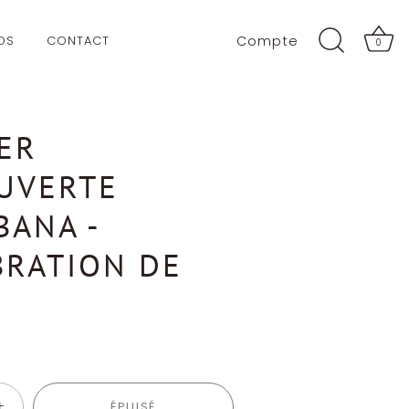
OS
CONTACT
Compte
0
ER
UVERTE
BANA -
BRATION DE
+
ÉPUISÉ