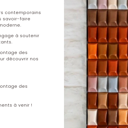
urs contemporains
 savoir-faire
 moderne.
ngage à soutenir
tants.
 montage des
ur découvrir nos
 montage des
nts à venir !