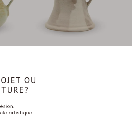
OJET OU
NTURE?
ésion.
cle artistique.