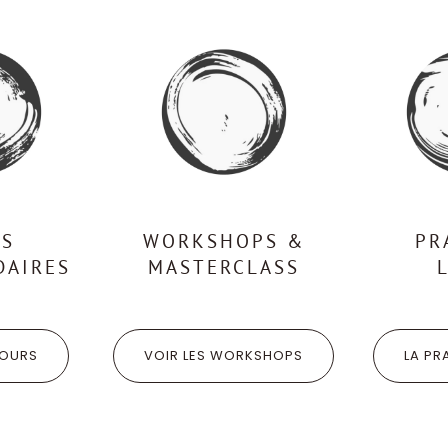
RS
WORKSHOPS &
PR
DAIRES
MASTERCLASS
COURS
VOIR LES WORKSHOPS
LA PR