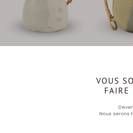
VOUS S
FAIRE
Deven
Nous serons he